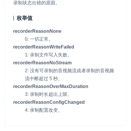
v6.3.2
录制状态出错的原因。
即时通讯 IM
NEW
Unity
v6.3.1
一整套高可靠、低时延、高并发、安全、全球化的即时聊天云服
枚举值
务。
Flutter
v6.3.0
recorderReasonNone
融合 CDN 直播
React Native
v6.2.3
0: 一切正常。
对接国内外多家 CDN 供应商，提供一个整体播放体验最佳的
Unreal (C++)
recorderReasonWriteFailed
v6.2.2
CDN 直播方案
1: 录制文件写入失败。
Unreal (Blueprint)
媒体流加速
recorderReasonNoStream
为智能硬件提供优质的媒体流传输，实现人与人、人与物、物与
React
2: 没有可录制的音视频流或者录制的音视频
物的实时互动连接
流中断超过 5 秒。
实时互动扩展能力
recorderReasonOverMaxDuration
3: 录制时长超出上限。
实时转录翻译
recorderReasonConfigChanged
快速实现实时的语音转写功能
4: 录制配置改变。
互动白板
快速实现多人实时互动白板协作