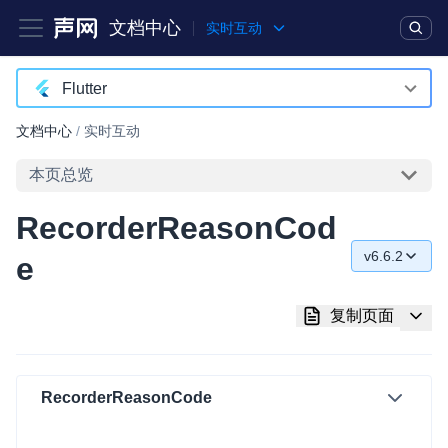
文档中心
实时互动
产品
解决方案
通用文档
Legacy 文档
Flutter
Android
文档中心
/
实时互动
实时互动基础能力
iOS
本页总览
对话式 AI 引擎
NEW
HOT
macOS
RecorderReasonCod
突破传统文字交互模式，与 AI 进行高拟真、自然流畅的实时语
Web
音对话
v6.6.2
e
C++ (全平台)
v6.6.2
实时互动
HOT
复制页面
集成实时通信技术，实现更强的实时音视频互动功能、更大的可
HarmonyOS
v6.5.2
扩展性和更优秀的互动效果
C# (Windows)
v6.5.1
实时消息
RecorderReasonCode
小程序
v6.5.0
一整套低延时、高并发、可扩展、高可靠的实时消息及状态同步
解决方案
Electron