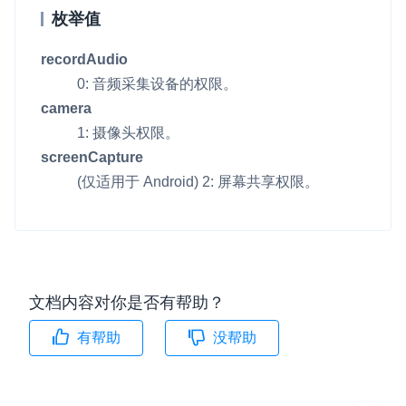
枚举值
v6.3.1
即时通讯 IM
NEW
Unity
一整套高可靠、低时延、高并发、安全、全球化的即时聊天云服
v6.3.0
recordAudio
务。
Flutter
0: 音频采集设备的权限。
v6.2.3
融合 CDN 直播
React Native
camera
v6.2.2
对接国内外多家 CDN 供应商，提供一个整体播放体验最佳的
1: 摄像头权限。
Unreal (C++)
CDN 直播方案
screenCapture
Unreal (Blueprint)
(仅适用于 Android) 2: 屏幕共享权限。
媒体流加速
为智能硬件提供优质的媒体流传输，实现人与人、人与物、物与
React
物的实时互动连接
实时互动扩展能力
文档内容对你是否有帮助？
实时转录翻译
快速实现实时的语音转写功能
有帮助
没帮助
互动白板
快速实现多人实时互动白板协作