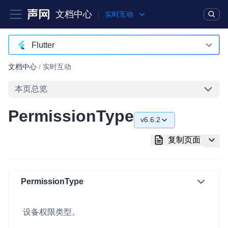
文档中心
实时互动
产品
解决方案
通用文档
Legacy 文档
Flutter
Android
文档中心
/
实时互动
实时互动基础能力
iOS
本页总览
对话式 AI 引擎
NEW
HOT
macOS
PermissionType
突破传统文字交互模式，与 AI 进行高拟真、自然流畅的实时语
v6.6.2
Web
音对话
v6.6.2
复制页面
C++ (全平台)
实时互动
HOT
v6.5.2
集成实时通信技术，实现更强的实时音视频互动功能、更大的可
HarmonyOS
扩展性和更优秀的互动效果
v6.5.1
PermissionType
C# (Windows)
实时消息
v6.5.0
小程序
一整套低延时、高并发、可扩展、高可靠的实时消息及状态同步
设备权限类型。
v6.3.2
解决方案
Electron