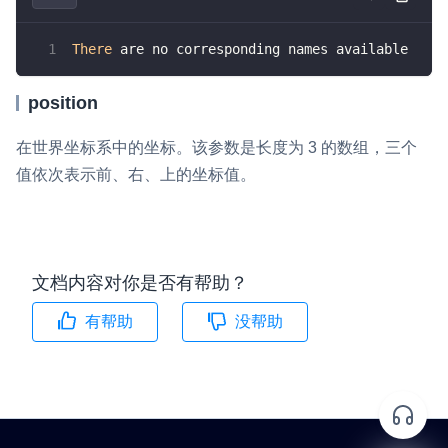
v6.3.2
即时通讯 IM
NEW
Unity
v6.3.1
There
 are no corresponding names available
一整套高可靠、低时延、高并发、安全、全球化的即时聊天云服
务。
Flutter
v6.3.0
position
融合 CDN 直播
React Native
v6.2.3
对接国内外多家 CDN 供应商，提供一个整体播放体验最佳的
在世界坐标系中的坐标。该参数是长度为 3 的数组，三个
Unreal (C++)
v6.2.2
CDN 直播方案
值依次表示前、右、上的坐标值。
Unreal (Blueprint)
媒体流加速
为智能硬件提供优质的媒体流传输，实现人与人、人与物、物与
React
物的实时互动连接
文档内容对你是否有帮助？
实时互动扩展能力
有帮助
没帮助
实时转录翻译
快速实现实时的语音转写功能
互动白板
快速实现多人实时互动白板协作