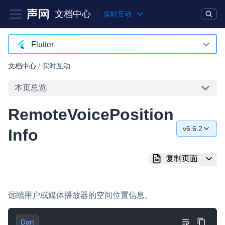
文档中心
实时互动
产品
解决方案
通用文档
Legacy 文档
Flutter
Android
文档中心
/
实时互动
实时互动基础能力
iOS
本页总览
对话式 AI 引擎
NEW
HOT
macOS
RemoteVoicePosition
突破传统文字交互模式，与 AI 进行高拟真、自然流畅的实时语
Web
音对话
v6.6.2
Info
C++ (全平台)
v6.6.2
实时互动
HOT
复制页面
集成实时通信技术，实现更强的实时音视频互动功能、更大的可
HarmonyOS
v6.5.2
扩展性和更优秀的互动效果
C# (Windows)
v6.5.1
实时消息
远端用户或媒体播放器的空间位置信息。
小程序
v6.5.0
一整套低延时、高并发、可扩展、高可靠的实时消息及状态同步
解决方案
Dart
Electron