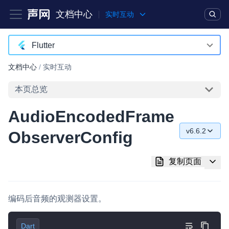
文档中心
实时互动
产品
解决方案
通用文档
Legacy 文档
Flutter
Android
文档中心
/
实时互动
实时互动基础能力
iOS
本页总览
对话式 AI 引擎
NEW
HOT
macOS
AudioEncodedFrame
突破传统文字交互模式，与 AI 进行高拟真、自然流畅的实时语
Web
音对话
v6.6.2
ObserverConfig
C++ (全平台)
v6.6.2
实时互动
HOT
复制页面
集成实时通信技术，实现更强的实时音视频互动功能、更大的可
HarmonyOS
v6.5.2
扩展性和更优秀的互动效果
C# (Windows)
v6.5.1
实时消息
编码后音频的观测器设置。
小程序
v6.5.0
一整套低延时、高并发、可扩展、高可靠的实时消息及状态同步
解决方案
Dart
Electron