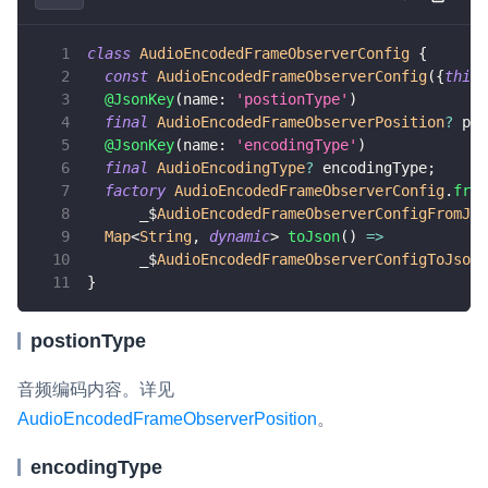
v6.3.2
即时通讯 IM
NEW
Unity
v6.3.1
class
AudioEncodedFrameObserverConfig
{
一整套高可靠、低时延、高并发、安全、全球化的即时聊天云服
const
AudioEncodedFrameObserverConfig
(
{
this
.
务。
Flutter
v6.3.0
@JsonKey
(
name
:
'postionType'
)
final
AudioEncodedFrameObserverPosition
?
 pos
融合 CDN 直播
React Native
v6.2.3
@JsonKey
(
name
:
'encodingType'
)
对接国内外多家 CDN 供应商，提供一个整体播放体验最佳的
final
AudioEncodingType
?
 encodingType
;
Unreal (C++)
v6.2.2
CDN 直播方案
factory
AudioEncodedFrameObserverConfig
.
from
      _$
AudioEncodedFrameObserverConfigFromJso
Unreal (Blueprint)
媒体流加速
Map
<
String
,
dynamic
>
toJson
(
)
=
>
为智能硬件提供优质的媒体流传输，实现人与人、人与物、物与
      _$
AudioEncodedFrameObserverConfigToJson
(
React
物的实时互动连接
}
实时互动扩展能力
postionType
实时转录翻译
音频编码内容。详见
快速实现实时的语音转写功能
AudioEncodedFrameObserverPosition
。
互动白板
encodingType
快速实现多人实时互动白板协作