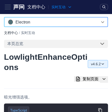
文档中心
实时互动
产品
解决方案
通用文档
Legacy 文档
Electron
Android
文档中心
/
实时互动
实时互动基础能力
iOS
本页总览
对话式 AI 引擎
NEW
HOT
macOS
LowlightEnhanceOpti
突破传统文字交互模式，与 AI 进行高拟真、自然流畅的实时语
Web
音对话
v4.6.2
ons
C++ (全平台)
v4.6.2
实时互动
HOT
复制页面
集成实时通信技术，实现更强的实时音视频互动功能、更大的可
HarmonyOS
v4.5.2
扩展性和更优秀的互动效果
C# (Windows)
v4.5.0
实时消息
暗光增强选项。
小程序
v4.4.0
一整套低延时、高并发、可扩展、高可靠的实时消息及状态同步
解决方案
TypeScript
Electron