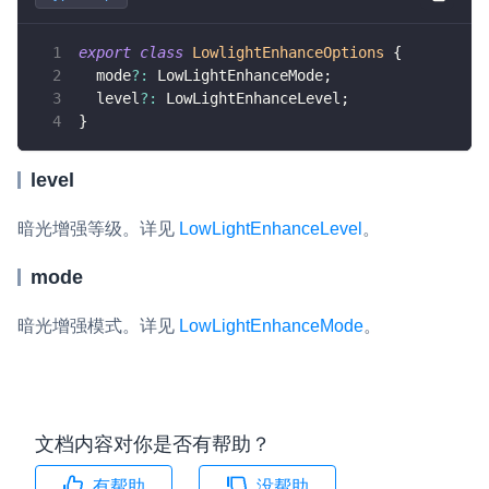
v4.3.2
即时通讯 IM
NEW
Unity
v4.3.1
export
class
LowlightEnhanceOptions
{
一整套高可靠、低时延、高并发、安全、全球化的即时聊天云服
  mode
?
:
 LowLightEnhanceMode
;
务。
Flutter
v4.3.0
  level
?
:
 LowLightEnhanceLevel
;
}
融合 CDN 直播
React Native
v4.2.3
对接国内外多家 CDN 供应商，提供一个整体播放体验最佳的
Unreal (C++)
level
v4.2.2
CDN 直播方案
Unreal (Blueprint)
暗光增强等级。详见
LowLightEnhanceLevel
。
媒体流加速
为智能硬件提供优质的媒体流传输，实现人与人、人与物、物与
React
mode
物的实时互动连接
实时互动扩展能力
暗光增强模式。详见
LowLightEnhanceMode
。
实时转录翻译
快速实现实时的语音转写功能
文档内容对你是否有帮助？
互动白板
快速实现多人实时互动白板协作
有帮助
没帮助