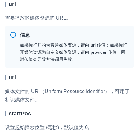
url
微呼叫
NEW
需要播放的媒体资源的 URL。
实现智能硬件和微信小程序之间的实时音视频互通
Status Page
信息
集中展示声网主要产品及服务的综合服务质量及可用性信息
如果你打开的为普通媒体资源，请向
url
传值；如果你打
开媒体资源为自定义媒体资源，请向
provider
传值，同
内容审核
时传值会导致方法调用失败。
对实时音频和视频画面进行风险识别，并联动回调和业务处置流
程
uri
云市场
媒体文件的 URI（Uniform Resource Identifier），可用于
一站式实时互动模块的选型、购买、账号打通
标识媒体文件。
SDK 拓展插件
startPos
拓展 SDK 能力，打造更具个性化的音视频互动效果
设置起始播放位置 (毫秒)，默认值为 0。
媒体服务
使用录制、推流、拉流等服务丰富互动体验