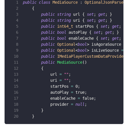
public
class
MediaSource
:
OptionalJsonParse
即时通讯 IM
{
NEW
Unity
public
string
 url 
{
set
;
get
;
}
一整套高可靠、低时延、高并发、安全、全球化的即时聊天云服
public
string
 uri 
{
set
;
get
;
}
务。
Flutter
public
int64_t
 startPos 
{
set
;
get
;
}
public
bool
 autoPlay 
{
set
;
get
;
}
融合 CDN 直播
React Native
public
bool
 enableCache 
{
set
;
get
;
}
对接国内外多家 CDN 供应商，提供一个整体播放体验最佳的
public
Optional
<
bool
>
 isAgoraSource 
=
Unreal (C++)
CDN 直播方案
public
Optional
<
bool
>
 isLiveSource 
=
n
public
IMediaPlayerCustomDataProvider
 
Unreal (Blueprint)
媒体流加速
public
MediaSource
(
)
为智能硬件提供优质的媒体流传输，实现人与人、人与物、物与
React
{
物的实时互动连接
            url 
=
""
;
            uri 
=
""
;
实时互动扩展能力
            startPos 
=
0
;
            autoPlay 
=
true
;
            enableCache 
=
false
;
实时转录翻译
            provider 
=
null
;
快速实现实时的语音转写功能
}
}
互动白板
快速实现多人实时互动白板协作