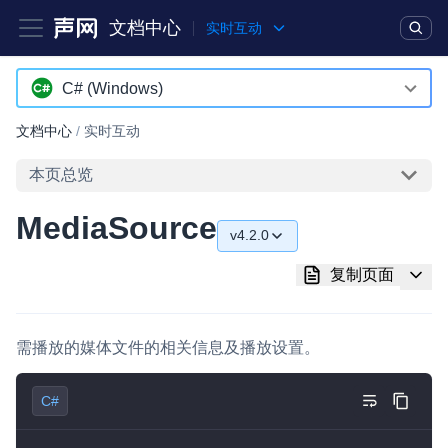
文档中心
实时互动
产品
解决方案
通用文档
Legacy 文档
C# (Windows)
Android
文档中心
/
实时互动
实时互动基础能力
iOS
本页总览
对话式 AI 引擎
NEW
HOT
macOS
MediaSource
突破传统文字交互模式，与 AI 进行高拟真、自然流畅的实时语
v4.2.0
Web
音对话
v4.2.0
复制页面
C++ (全平台)
实时互动
HOT
集成实时通信技术，实现更强的实时音视频互动功能、更大的可
HarmonyOS
扩展性和更优秀的互动效果
需播放的媒体文件的相关信息及播放设置。
C# (Windows)
实时消息
C#
小程序
一整套低延时、高并发、可扩展、高可靠的实时消息及状态同步
解决方案
Electron