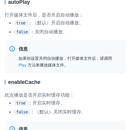
autoPlay
云端录制
本地服务端录制
旁路推流
输入在线媒体流
云端转码
RTMP 网关
打开媒体文件后，是否开启自动播放：
：（默认）开启自动播放。
true
RTC 服务端 SDK
：关闭自动播放。
false
与 RTC 客户端 SDK 互通，实现收发流
PPT 转码服务
信息
快速高效的文档转换解决方案
如果你设置关闭自动播放，打开媒体文件后，请调用
Play
方法来播放媒体文件。
水晶球
全周期通话质量检测、回溯和分析方案
enableCache
控制台
此次播放是否开启实时缓存功能：
开通和管理声网各项产品服务的统一入口
：开启实时缓存。
true
低代码应用平台
：（默认）关闭实时缓存。
false
灵动会议
NEW
信息
低代码集成、灵活定制、超低延时的音视频会议