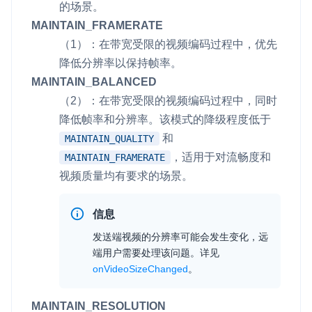
的场景。
MAINTAIN_FRAMERATE
微呼叫
NEW
（1）：在带宽受限的视频编码过程中，优先
实现智能硬件和微信小程序之间的实时音视频互通
降低分辨率以保持帧率。
Status Page
MAINTAIN_BALANCED
集中展示声网主要产品及服务的综合服务质量及可用性信息
（2）：在带宽受限的视频编码过程中，同时
降低帧率和分辨率。该模式的降级程度低于
内容审核
和
MAINTAIN_QUALITY
对实时音频和视频画面进行风险识别，并联动回调和业务处置流
，适用于对流畅度和
MAINTAIN_FRAMERATE
程
视频质量均有要求的场景。
云市场
一站式实时互动模块的选型、购买、账号打通
信息
发送端视频的分辨率可能会发生变化，远
SDK 拓展插件
端用户需要处理该问题。详见
拓展 SDK 能力，打造更具个性化的音视频互动效果
onVideoSizeChanged
。
媒体服务
MAINTAIN_RESOLUTION
使用录制、推流、拉流等服务丰富互动体验