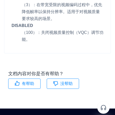
（3）：在带宽受限的视频编码过程中，优先
云端录制
本地服务端录制
旁路推流
降低帧率以保持分辨率。适用于对视频质量
输入在线媒体流
云端转码
RTMP 网关
要求较高的场景。
RTC 服务端 SDK
DISABLED
与 RTC 客户端 SDK 互通，实现收发流
（100）：关闭视频质量控制（VQC）调节功
能。
PPT 转码服务
快速高效的文档转换解决方案
水晶球
全周期通话质量检测、回溯和分析方案
文档内容对你是否有帮助？
控制台
有帮助
没帮助
开通和管理声网各项产品服务的统一入口
低代码应用平台
灵动会议
NEW
低代码集成、灵活定制、超低延时的音视频会议