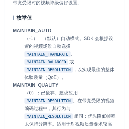
v4.5.0
带宽受限时的视频降级偏好设置。
即时通讯 IM
NEW
Unity
v4.4.0
一整套高可靠、低时延、高并发、安全、全球化的即时聊天云服
枚举值
务。
Flutter
v4.3.2
MAINTAIN_AUTO
融合 CDN 直播
React Native
v4.3.1
（-1）：（默认）自动模式。SDK 会根据设
对接国内外多家 CDN 供应商，提供一个整体播放体验最佳的
Unreal (C++)
置的视频场景自动选择
v4.3.0
CDN 直播方案
、
MAINTAIN_FRAMERATE
Unreal (Blueprint)
v4.2.3
媒体流加速
或
MAINTAIN_BALANCED
为智能硬件提供优质的媒体流传输，实现人与人、人与物、物与
React
，以实现最佳的整体
MAINTAIN_RESOLUTION
v4.2.2
物的实时互动连接
体验质量（QoE）。
实时互动扩展能力
MAINTAIN_QUALITY
（0）：已废弃。建议改用
实时转录翻译
。在带宽受限的视频
MAINTAIN_RESOLUTION
快速实现实时的语音转写功能
编码过程中，其行为与
相同：优先降低帧率
MAINTAIN_RESOLUTION
互动白板
以保持分辨率。适用于对视频质量要求较高
快速实现多人实时互动白板协作