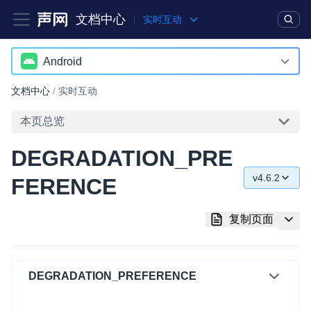
文档中心
实时互动
产品
解决方案
通用文档
Legacy 文档
Android
Android
文档中心
/
实时互动
实时互动基础能力
iOS
本页总览
对话式 AI 引擎
NEW
HOT
macOS
DEGRADATION_PRE
突破传统文字交互模式，与 AI 进行高拟真、自然流畅的实时语
Web
音对话
v4.6.2
FERENCE
C++ (全平台)
v4.6.2
实时互动
HOT
复制页面
集成实时通信技术，实现更强的实时音视频互动功能、更大的可
HarmonyOS
v4.6.0
扩展性和更优秀的互动效果
C# (Windows)
v4.5.2
实时消息
DEGRADATION_PREFERENCE
小程序
v4.5.1
一整套低延时、高并发、可扩展、高可靠的实时消息及状态同步
解决方案
Electron