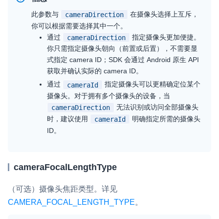
此参数与
在摄像头选择上互斥，
cameraDirection
微呼叫
NEW
你可以根据需要选择其中一个。
实现智能硬件和微信小程序之间的实时音视频互通
通过
指定摄像头更加便捷。
cameraDirection
你只需指定摄像头朝向（前置或后置），不需要显
Status Page
式指定 camera ID；SDK 会通过 Android 原生 API
集中展示声网主要产品及服务的综合服务质量及可用性信息
获取并确认实际的 camera ID。
通过
指定摄像头可以更精确定位某个
cameraId
内容审核
摄像头。对于拥有多个摄像头的设备，当
对实时音频和视频画面进行风险识别，并联动回调和业务处置流
无法识别或访问全部摄像头
cameraDirection
程
时，建议使用
明确指定所需的摄像头
cameraId
ID。
云市场
一站式实时互动模块的选型、购买、账号打通
cameraFocalLengthType
SDK 拓展插件
拓展 SDK 能力，打造更具个性化的音视频互动效果
（可选）摄像头焦距类型。详见
CAMERA_FOCAL_LENGTH_TYPE
。
媒体服务
使用录制、推流、拉流等服务丰富互动体验