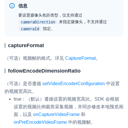
信息
云端录制
本地服务端录制
旁路推流
输入在线媒体流
云端转码
RTMP 网关
要设置摄像头焦距类型，仅支持通过
来指定摄像头，不支持通过
cameraDirection
RTC 服务端 SDK
指定。
cameraId
与 RTC 客户端 SDK 互通，实现收发流
captureFormat
PPT 转码服务
快速高效的文档转换解决方案
（可选）视频帧的格式。详见
CaptureFormat
。
水晶球
followEncodeDimensionRatio
全周期通话质量检测、回溯和分析方案
（可选）是否遵循
setVideoEncoderConfiguration
中设置
控制台
的视频宽高比。
开通和管理声网各项产品服务的统一入口
true
：（默认）遵循设置的视频宽高比。SDK 会根据
低代码应用平台
设置的视频比例裁剪采集视频，并同步修改本地预览画
面，以及
onCaptureVideoFrame
和
灵动会议
NEW
onPreEncodeVideoFrame
中的视频帧。
低代码集成、灵活定制、超低延时的音视频会议