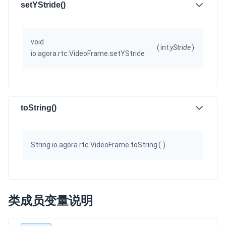
setYStride()
void
(
int
yStride
)
io.agora.rtc.VideoFrame.setYStride
toString()
String io.agora.rtc.VideoFrame.toString
(
)
类成员变量说明