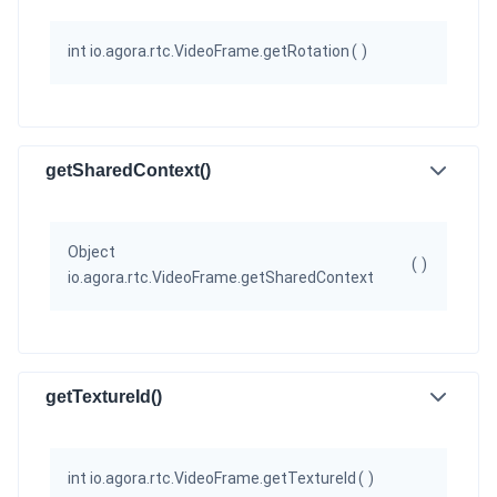
int io.agora.rtc.VideoFrame.getRotation
(
)
getSharedContext()
Object
(
)
io.agora.rtc.VideoFrame.getSharedContext
getTextureId()
int io.agora.rtc.VideoFrame.getTextureId
(
)