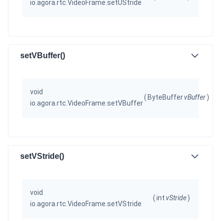
io.agora.rtc.VideoFrame.setUStride
setVBuffer()
void
(
ByteBuffer
vBuffer
)
io.agora.rtc.VideoFrame.setVBuffer
setVStride()
void
(
int
vStride
)
io.agora.rtc.VideoFrame.setVStride