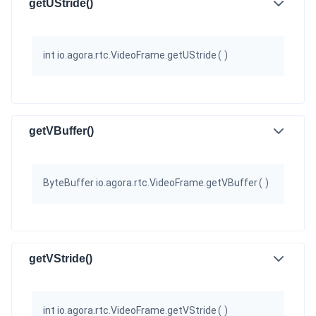
getUStride()
int io.agora.rtc.VideoFrame.getUStride
(
)
getVBuffer()
ByteBuffer io.agora.rtc.VideoFrame.getVBuffer
(
)
getVStride()
int io.agora.rtc.VideoFrame.getVStride
(
)