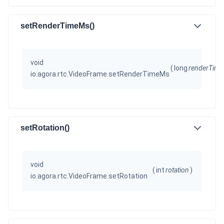
setRenderTimeMs()
void
(
long
renderTim
io.agora.rtc.VideoFrame.setRenderTimeMs
setRotation()
void
(
int
rotation
)
io.agora.rtc.VideoFrame.setRotation