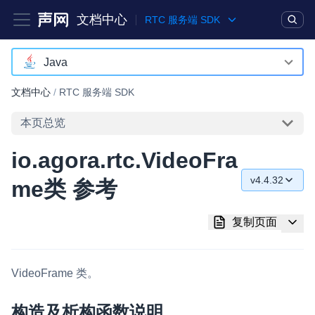
文档中心
RTC 服务端 SDK
产品
解决方案
通用文档
Legacy 文档
Java
C++
文档中心
/
RTC 服务端 SDK
实时互动基础能力
Java
本页总览
对话式 AI 引擎
NEW
HOT
Python
io.agora.rtc.VideoFra
突破传统文字交互模式，与 AI 进行高拟真、自然流畅的实时语
Go
音对话
v4.4.32
me类 参考
v4.4.32
实时互动
HOT
复制页面
集成实时通信技术，实现更强的实时音视频互动功能、更大的可
v4.4.30
扩展性和更优秀的互动效果
v4.0.1
实时消息
VideoFrame
类。
一整套低延时、高并发、可扩展、高可靠的实时消息及状态同步
解决方案
构造及析构函数说明