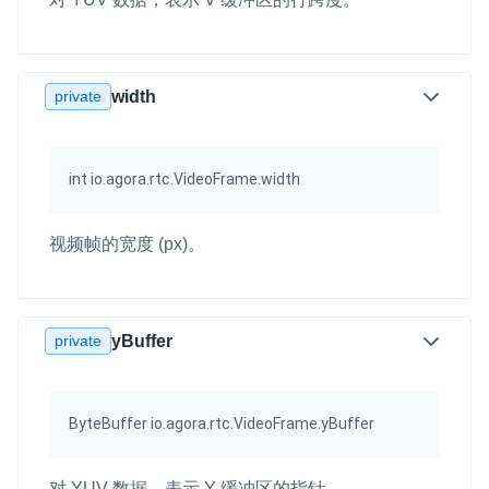
private
width
int io.agora.rtc.VideoFrame.width
视频帧的宽度 (px)。
private
yBuffer
ByteBuffer io.agora.rtc.VideoFrame.yBuffer
对 YUV 数据，表示 Y 缓冲区的指针。