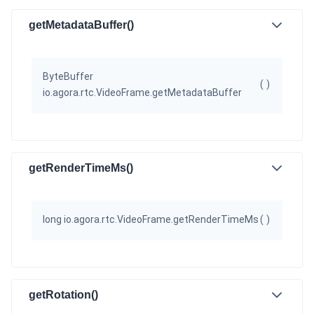
getMetadataBuffer()
ByteBuffer
(
)
io.agora.rtc.VideoFrame.getMetadataBuffer
getRenderTimeMs()
long io.agora.rtc.VideoFrame.getRenderTimeMs
(
)
getRotation()