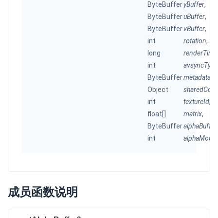
ByteBuffer
yBuffer
,
ByteBuffer
uBuffer
,
微呼叫
NEW
ByteBuffer
vBuffer
,
实现智能硬件和微信小程序之间的实时音视频互通
int
rotation
,
long
renderTim
Status Page
int
avsyncType
集中展示声网主要产品及服务的综合服务质量及可用性信息
ByteBuffer
metadataBu
内容审核
Object
sharedCont
对实时音频和视频画面进行风险识别，并联动回调和业务处置流
int
textureId
,
程
float[]
matrix
,
ByteBuffer
alphaBuffer
云市场
int
alphaMode
一站式实时互动模块的选型、购买、账号打通
SDK 拓展插件
拓展 SDK 能力，打造更具个性化的音视频互动效果
成员函数说明
媒体服务
使用录制、推流、拉流等服务丰富互动体验