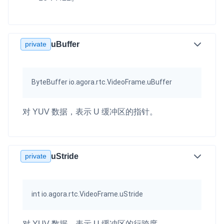
private
uBuffer
ByteBuffer io.agora.rtc.VideoFrame.uBuffer
对 YUV 数据，表示 U 缓冲区的指针。
private
uStride
int io.agora.rtc.VideoFrame.uStride
对 YUV 数据，表示 U 缓冲区的行跨度。