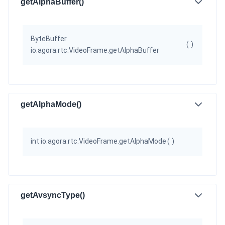
getAlphaBuffer()
云端录制
本地服务端录制
旁路推流
输入在线媒体流
云端转码
RTMP 网关
ByteBuffer
(
)
RTC 服务端 SDK
io.agora.rtc.VideoFrame.getAlphaBuffer
与 RTC 客户端 SDK 互通，实现收发流
PPT 转码服务
快速高效的文档转换解决方案
getAlphaMode()
水晶球
全周期通话质量检测、回溯和分析方案
int io.agora.rtc.VideoFrame.getAlphaMode
(
)
控制台
开通和管理声网各项产品服务的统一入口
低代码应用平台
getAvsyncType()
灵动会议
NEW
低代码集成、灵活定制、超低延时的音视频会议