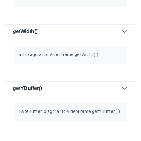
getWidth()
int io.agora.rtc.VideoFrame.getWidth
(
)
getYBuffer()
ByteBuffer io.agora.rtc.VideoFrame.getYBuffer
(
)