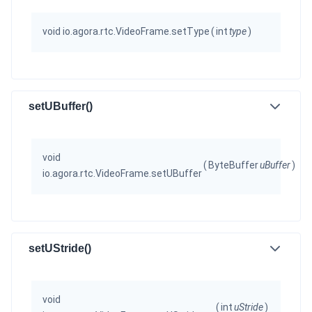
void io.agora.rtc.VideoFrame.setType
(
int
type
)
setUBuffer()
void
(
ByteBuffer
uBuffer
)
io.agora.rtc.VideoFrame.setUBuffer
setUStride()
void
(
int
uStride
)