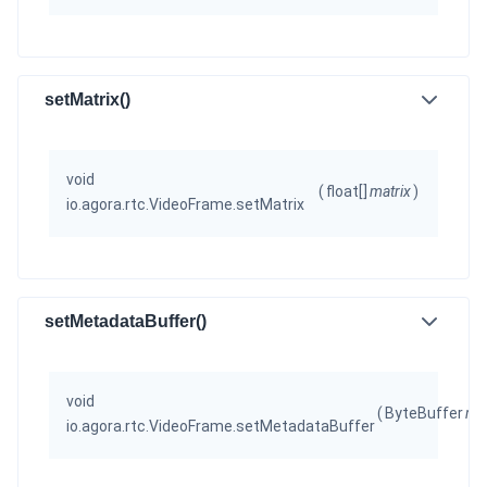
setMatrix()
void
(
float[]
matrix
)
io.agora.rtc.VideoFrame.setMatrix
setMetadataBuffer()
void
(
ByteBuffer
met
io.agora.rtc.VideoFrame.setMetadataBuffer