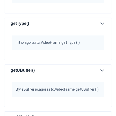
getType()
int io.agora.rtc.VideoFrame.getType
(
)
getUBuffer()
ByteBuffer io.agora.rtc.VideoFrame.getUBuffer
(
)