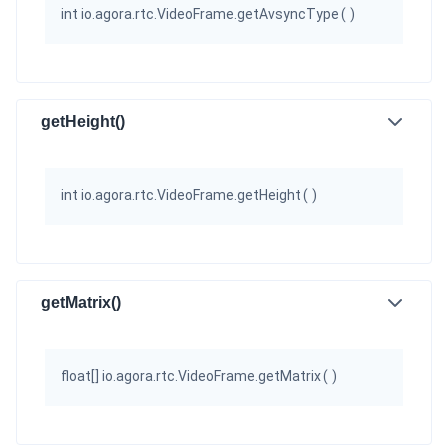
int io.agora.rtc.VideoFrame.getAvsyncType
(
)
getHeight()
int io.agora.rtc.VideoFrame.getHeight
(
)
getMatrix()
float[] io.agora.rtc.VideoFrame.getMatrix
(
)