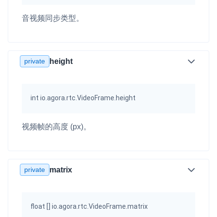
音视频同步类型。
private
height
int io.agora.rtc.VideoFrame.height
视频帧的高度 (px)。
private
matrix
float [] io.agora.rtc.VideoFrame.matrix