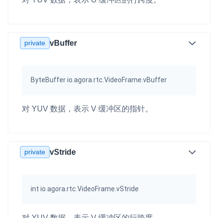
private
vBuffer
ByteBuffer io.agora.rtc.VideoFrame.vBuffer
对 YUV 数据，表示 V 缓冲区的指针。
private
vStride
int io.agora.rtc.VideoFrame.vStride
对 YUV 数据，表示 V 缓冲区的行跨度。