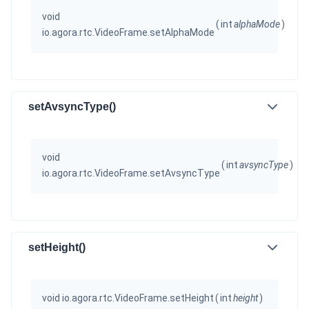
void
(
int
alphaMode
)
io.agora.rtc.VideoFrame.setAlphaMode
setAvsyncType()
void
(
int
avsyncType
)
io.agora.rtc.VideoFrame.setAvsyncType
setHeight()
void io.agora.rtc.VideoFrame.setHeight
(
int
height
)