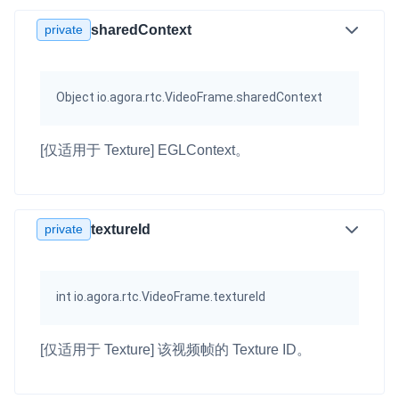
private
sharedContext
Object io.agora.rtc.VideoFrame.sharedContext
[仅适用于 Texture] EGLContext。
private
textureId
int io.agora.rtc.VideoFrame.textureId
[仅适用于 Texture] 该视频帧的 Texture ID。