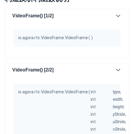
即时通讯 IM
NEW
VideoFrame() [1/2]
一整套高可靠、低时延、高并发、安全、全球化的即时聊天云服
务。
融合 CDN 直播
io.agora.rtc.VideoFrame.VideoFrame
(
)
对接国内外多家 CDN 供应商，提供一个整体播放体验最佳的
CDN 直播方案
媒体流加速
VideoFrame() [2/2]
为智能硬件提供优质的媒体流传输，实现人与人、人与物、物与
物的实时互动连接
实时互动扩展能力
io.agora.rtc.VideoFrame.VideoFrame
(
int
type
,
int
width
,
实时转录翻译
int
height
,
快速实现实时的语音转写功能
int
yStride
,
int
uStride
,
互动白板
int
vStride
,
快速实现多人实时互动白板协作