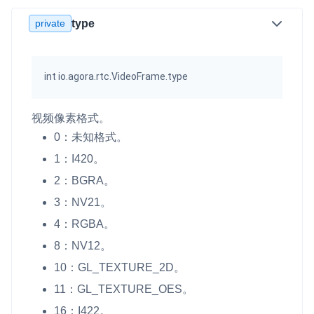
private
type
int io.agora.rtc.VideoFrame.type
视频像素格式。
0：未知格式。
1：I420。
2：BGRA。
3：NV21。
4：RGBA。
8：NV12。
10：GL_TEXTURE_2D。
11：GL_TEXTURE_OES。
16：I422。