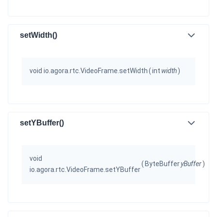
setWidth()
void io.agora.rtc.VideoFrame.setWidth
(
int
width
)
setYBuffer()
void
(
ByteBuffer
yBuffer
)
io.agora.rtc.VideoFrame.setYBuffer