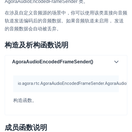
AgoraAudioEncodedFrameSender
类。
即时通讯 IM
NEW
在涉及自定义音频源的场景中，你可以使用该类直接向音频
一整套高可靠、低时延、高并发、安全、全球化的即时聊天云服
轨道发送编码后的音频数据。如果音频轨道未启用， 发送
务。
的音频数据会自动被丢弃。
融合 CDN 直播
对接国内外多家 CDN 供应商，提供一个整体播放体验最佳的
构造及析构函数说明
CDN 直播方案
媒体流加速
AgoraAudioEncodedFrameSender()
为智能硬件提供优质的媒体流传输，实现人与人、人与物、物与
物的实时互动连接
io.agora.rtc.AgoraAudioEncodedFrameSender.AgoraAudio
实时互动扩展能力
构造函数。
实时转录翻译
快速实现实时的语音转写功能
互动白板
成员函数说明
快速实现多人实时互动白板协作