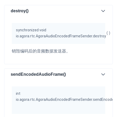
微呼叫
NEW
destroy()
实现智能硬件和微信小程序之间的实时音视频互通
Status Page
synchronized void
(
)
集中展示声网主要产品及服务的综合服务质量及可用性信息
io.agora.rtc.AgoraAudioEncodedFrameSender.destroy
内容审核
销毁编码后的音频数据发送器。
对实时音频和视频画面进行风险识别，并联动回调和业务处置流
程
云市场
sendEncodedAudioFrame()
一站式实时互动模块的选型、购买、账号打通
SDK 拓展插件
int
拓展 SDK 能力，打造更具个性化的音视频互动效果
io.agora.rtc.AgoraAudioEncodedFrameSender.sendEncoded
媒体服务
使用录制、推流、拉流等服务丰富互动体验