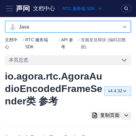
文档中心
RTC 服务端 SDK
产品
解决方案
通用文档
Legacy 文档
Java
C++
文档中
/
RTC 服务端
/
API 参
/
音频发送模块 (编码后数
实时互动基础能力
心
SDK
考
据)
Java
本页总览
对话式 AI 引擎
NEW
HOT
Python
突破传统文字交互模式，与 AI 进行高拟真、自然流畅的实时语
io.agora.rtc.AgoraAu
Go
音对话
dioEncodedFrameSe
实时互动
HOT
v4.4.32
集成实时通信技术，实现更强的实时音视频互动功能、更大的可
nder类 参考
v4.4.32
扩展性和更优秀的互动效果
v4.4.30
复制页面
实时消息
一整套低延时、高并发、可扩展、高可靠的实时消息及状态同步
v4.0.1
解决方案