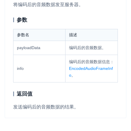
将编码后的音频数据发至服务器。
云端录制
本地服务端录制
旁路推流
输入在线媒体流
云端转码
RTMP 网关
参数
RTC 服务端 SDK
参数名
描述
与 RTC 客户端 SDK 互通，实现收发流
payloadData
编码后的音频数据。
PPT 转码服务
快速高效的文档转换解决方案
编码后的音频数据信息：
info
EncodedAudioFrameInf
水晶球
o
。
全周期通话质量检测、回溯和分析方案
控制台
返回值
开通和管理声网各项产品服务的统一入口
低代码应用平台
发送编码后的音频数据的结果。
灵动会议
NEW
低代码集成、灵活定制、超低延时的音视频会议